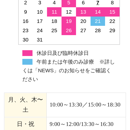
10:00～13:30／15:00～18:30
土
日・祝
9:00～12:00/13:30～16:30
水
休診
ご予約・お問い合わせ
0834-36-3311
インターネットでのご予約はこちら
【ご予約にあたってのご案内】当院のWEB予約
システムは患者様に無料でご利用いただけま
す。 ご予約のキャンセル・変更は、前日の診療
時間内までにお電話またはWEB予約よりご連絡
ください。 また、当日の遅刻につきまして、予
約時間に来院が困難な場合は必ずご連絡をお願
いいたします。 ※尚5分以上の遅刻につきまして
は診療内容やお日にちの変更になる場合がござ