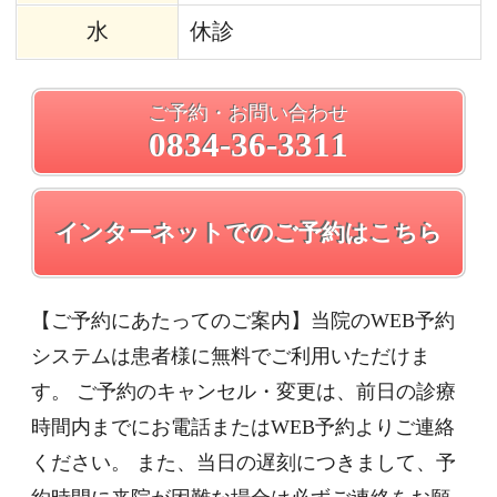
います。
メニュー
ホーム
スタッフ紹介
クリニック案内
診療科目
ホワイトニング
アクセス
予約・お問合せ
診療科目
こども歯科
むし歯治療
予防歯科
（だ液検査／PMTC）
小児ゼロ矯正システム
おとな歯科