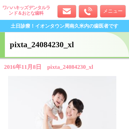
ワハハキッズデンタルラ
メニュー
ンド＆おとな歯科
土日診療！イオンタウン周南久米内
の歯医者です
pixta_24084230_xl
2016年11月8日
pixta_24084230_xl
ホーム
スタッフ紹介
クリニック案内
診療科目
ホワイトニング
アクセス
予約・お問合せ
ご予約・お問い合わせ
0834-36-3311
▲ページトップへ