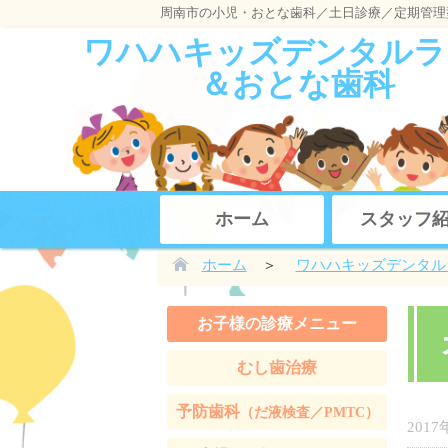
周南市の小児・おとな歯科／土日診療／定期管理
ワハハキッズデンタルラ
＆おとな歯科
ホーム
スタッフ
ホーム
＞
ワハハキッズデンタル
お子様の診療メニュー
むし歯治療
予防歯科
（だ液検査／PMTC）
2017