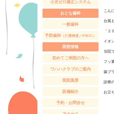
小児ゼロ矯正システム
こん
おとな歯科
台風
一般歯科
「２
予防歯科
（だ液検査／PMTC）
イオ
医院情報
当院
初めてご来院の方へ
フッ
ワハハクラブのご案内
歯ブ
医院風景
診療
設備紹介
お立
予約・お問合せ
アクセス