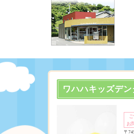
ワハハキッズデン
ご
お
〒7