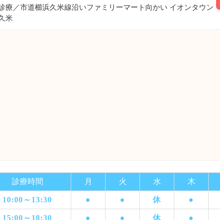
診療／市道櫛浜久米線沿いファミリーマート向かい イオンタウン
久米
診療時間
月
火
水
木
10:00～13:30
●
●
休
●
15:00～18:30
●
●
休
●