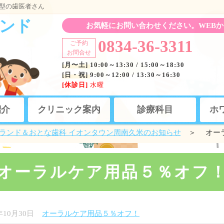
型の歯医者さん
ンド
お気軽にお問い合わせください。WEBか
0834-36-3311
ご予約
お問合せ
[月〜土]
10:00～13:30 / 15:00～18:30
[日・祝]
9:00～12:00 / 13:30～16:30
[休診日]
水曜
紹介
クリニック案内
診療科目
ホ
ランド＆おとな歯科 イオンタウン周南久米のお知らせ
＞ オーラ
オーラルケア用品５％オフ
年10月30日
オーラルケア用品５％オフ！