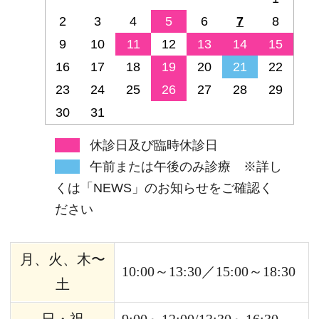
月、火、木〜
10:00～13:30／15:00～18:30
土
日・祝
9:00～12:00/13:30～16:30
水
休診
ご予約・お問い合わせ
0834-36-3311
インターネットでのご予約はこちら
【ご予約にあたってのご案内】当院のWEB予約
システムは患者様に無料でご利用いただけま
す。 ご予約のキャンセル・変更は、前日の診療
時間内までにお電話またはWEB予約よりご連絡
ください。 また、当日の遅刻につきまして、予
約時間に来院が困難な場合は必ずご連絡をお願
いいたします。 ※尚5分以上の遅刻につきまして
は診療内容やお日にちの変更になる場合がござ