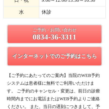
います。
メニュー
ホーム
スタッフ紹介
クリニック案内
診療科目
ホワイトニング
アクセス
予約・お問合せ
診療科目
こども歯科
むし歯治療
予防歯科
（だ液検査／PMTC）
小児ゼロ矯正システム
おとな歯科