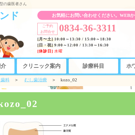
型の歯医者さん
ンド
お気軽にお問い合わせください。WEBか
0834-36-3311
ご予約
お問合せ
[月〜土]
10:00～13:30 / 15:00～18:30
[日・祝]
9:00～12:00 / 13:30～16:30
[休診日]
水曜
紹介
クリニック案内
診療科目
ホ
も歯科
＞
むし歯治療
＞ kozo_02
kozo_02