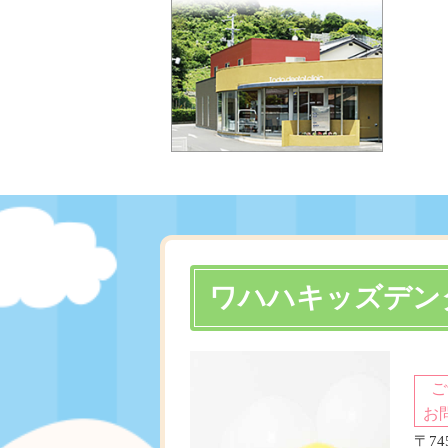
ワハハキッズデン
ご
お
〒7