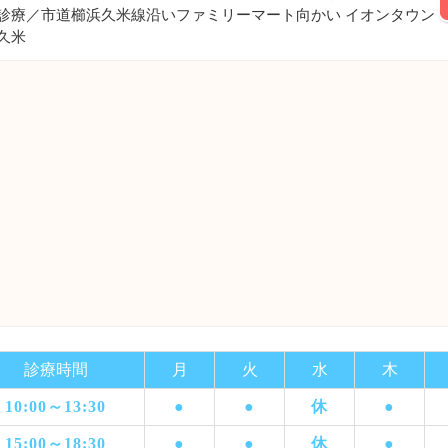
診療／市道櫛浜久米線沿いファミリーマート向かい イオンタウン
久米
診療時間
月
火
水
木
10:00～13:30
●
●
休
●
15:00～18:30
●
●
休
●