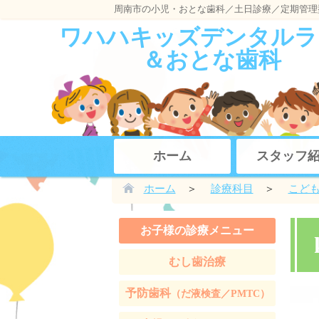
周南市の小児・おとな歯科／土日診療／定期管理
ワハハキッズデンタルラ
＆おとな歯科
ホーム
スタッフ
ホーム
＞
診療科目
＞
こど
お子様の診療メニュー
むし歯治療
予防歯科
（だ液検査／PMTC）