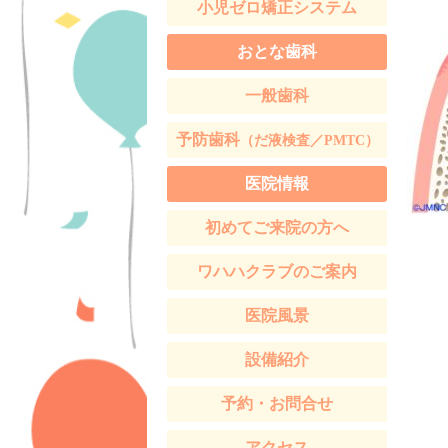
小児ゼロ矯正システム
おとな歯科
一般歯科
予防歯科
（だ液検査／PMTC）
医院情報
初めてご来院の方へ
ワハハクラブのご案内
医院風景
設備紹介
予約・お問合せ
アクセス