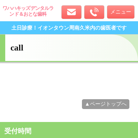
ワハハキッズデンタルラ
メニュー
ンド＆おとな歯科
土日診療！イオンタウン周南久米内
の歯医者です
call
ホーム
スタッフ紹介
クリニック案内
▲ページトップへ
診療科目
ホワイトニング
アクセス
受付時間
予約・お問合せ
2026年 8月
日
月
火
水
木
金
土
ご予約・お問い合わせ
1
0834-36-3311